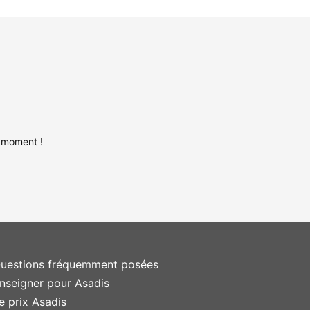
 moment !
uestions fréquemment posées
nseigner pour Asadis
e prix Asadis